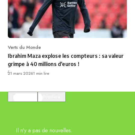
Verts du Monde
Category
Ibrahim Maza explose les compteurs : sa valeur
grimpe à 40 millions d’euros !
Publié
21 mars 2026
1 min lire
En vedette
Populaire
Il n'y a pas de nouvelles.