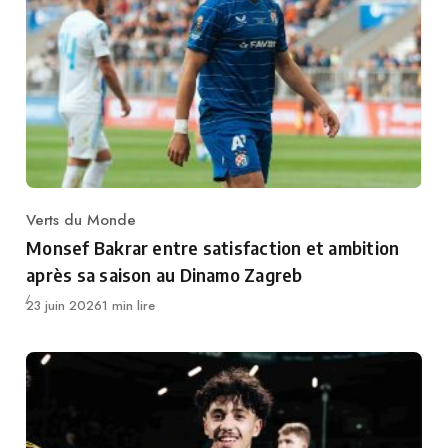
Verts du Monde
Category
Monsef Bakrar entre satisfaction et ambition
après sa saison au Dinamo Zagreb
Publié
23 juin 2026
1 min lire