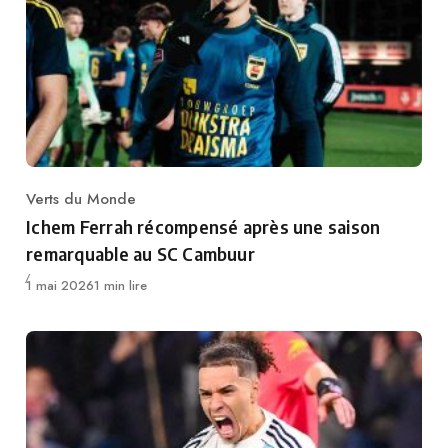
Verts du Monde
Category
Ichem Ferrah récompensé après une saison
remarquable au SC Cambuur
Publié
1 mai 2026
1 min lire