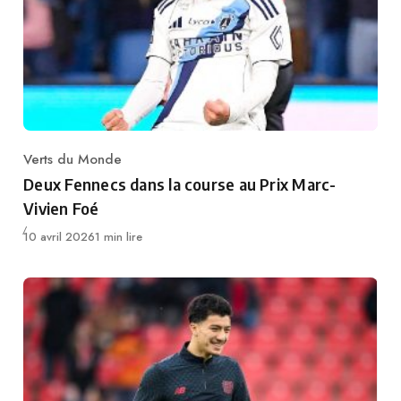
Verts du Monde
Category
Deux Fennecs dans la course au Prix Marc-
Vivien Foé
Publié
10 avril 2026
1 min lire