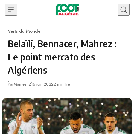
Skip to content
Verts du Monde
Category
Belaïli, Bennacer, Mahrez :
Le point mercato des
Algériens
Publié
Par
Mamez .Z
16 juin 2022
2 min lire