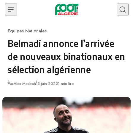
Skip to content
Equipes Nationales
Category
Belmadi annonce l’arrivée
de nouveaux binationaux en
sélection algérienne
Publié
Par
Alex Mesbah
13 juin 2022
1 min lire