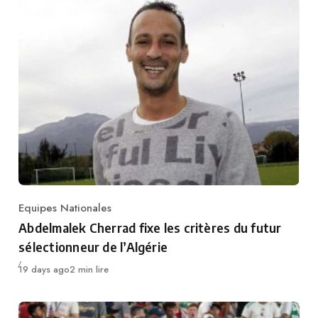
Equipes Nationales
Category
Abdelmalek Cherrad fixe les critères du futur
sélectionneur de l’Algérie
Publié
19 days ago
2 min lire