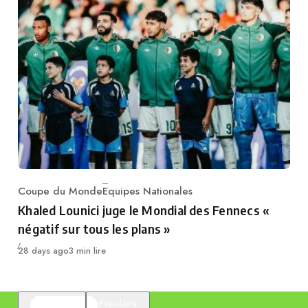
Coupe du Monde
Equipes Nationales
Category
Khaled Lounici juge le Mondial des Fennecs «
négatif sur tous les plans »
Publié
28 days ago
3 min lire
En vedette
Populaire