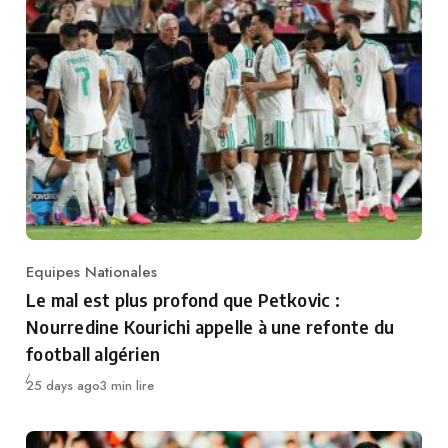
Equipes Nationales
Category
Le mal est plus profond que Petkovic :
Nourredine Kourichi appelle à une refonte du
football algérien
Publié
25 days ago
3 min lire