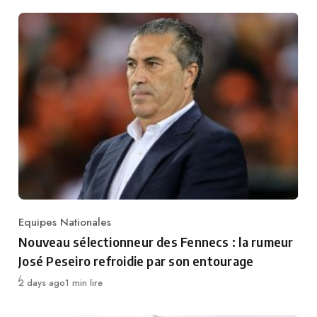
Equipes Nationales
Category
Nouveau sélectionneur des Fennecs : la rumeur
José Peseiro refroidie par son entourage
Publié
2 days ago
1 min lire