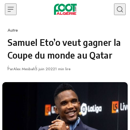
Skip to content
Autre
Category
Samuel Eto’o veut gagner la
Coupe du monde au Qatar
Publié
Par
Alex Mesbah
5 juin 2022
1 min lire