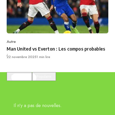
Autre
Category
Man United vs Everton : Les compos probables
Publié
22 novembre 2025
1 min lire
En vedette
Populaire
Il n'y a pas de nouvelles.