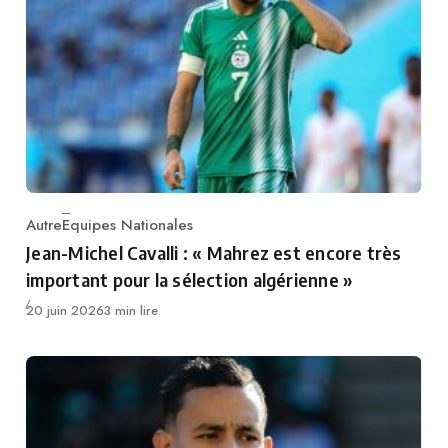
Autre
Equipes Nationales
Category
Jean-Michel Cavalli : « Mahrez est encore très
important pour la sélection algérienne »
Publié
20 juin 2026
3 min lire