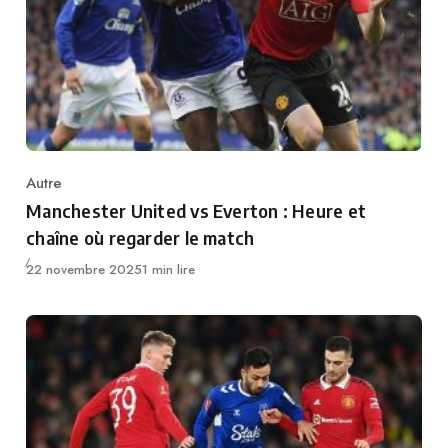
Autre
Category
Manchester United vs Everton : Heure et
chaîne où regarder le match
Publié
22 novembre 2025
1 min lire