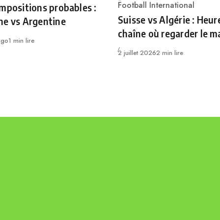
Category
Football International
mpositions probables :
Suisse vs Algérie : Heur
ne vs Argentine
chaîne où regarder le m
ago
1 min lire
Publié
2 juillet 2026
2 min lire