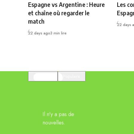
Espagne vs Argentine : Heure
Les co
et chaîne où regarder le
Espag
match
Publié
22 days 
Publié
22 days ago
3 min lire
En vedette
Populaire
Il n'y a pas de
nouvelles.