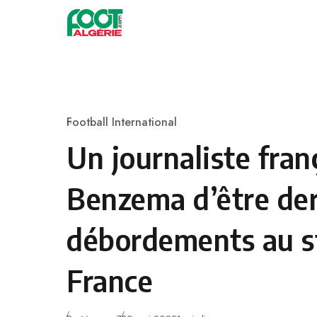
Skip to content
Football
Football International
Category
Un journaliste fran
Benzema d’être der
débordements au s
France