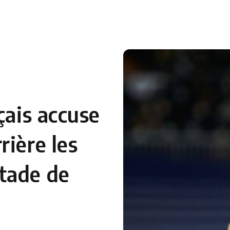
 en Algérie
Equipes Nationales
Verts du Monde
Chaînes-
çais accuse
rière les
tade de