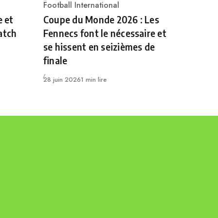
Category
Football International
e et
Coupe du Monde 2026 : Les
atch
Fennecs font le nécessaire et
se hissent en seizièmes de
finale
Publié
28 juin 2026
1 min lire