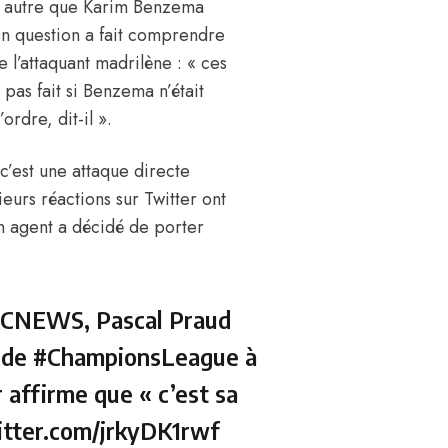
st autre que Karim Benzema
 en question a fait comprendre
e l’attaquant madrilène : « ces
 pas fait si Benzema n’était
ordre, dit-il ».
’est une attaque directe
ieurs réactions sur Twitter ont
n agent a décidé de porter
#CNEWS
, Pascal Praud
e de
#ChampionsLeague
à
 affirme que « c’est sa
itter.com/jrkyDK1rwf