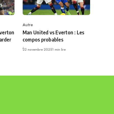
Autre
Category
verton
Man United vs Everton : Les
garder
compos probables
Publié
22 novembre 2025
1 min lire