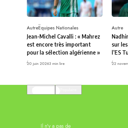
Autre
Equipes Nationales
Autre
Category
Catego
Jean-Michel Cavalli : « Mahrez
Nadhir
est encore très important
sur le
pour la sélection algérienne »
l’ES T
Publié
Publié
20 juin 2026
3 min lire
22 nove
En vedette
Populaire
Il n'y a pas de