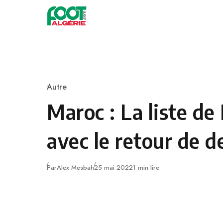
Skip to content
Football
Autre
Category
Maroc : La liste de
avec le retour de 
Publié
Par
Alex Mesbah
25 mai 2022
1 min lire