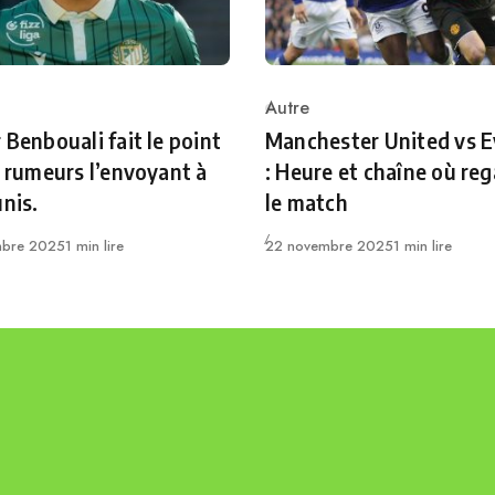
Autre
ry
Category
 Benbouali fait le point
Manchester United vs E
s rumeurs l’envoyant à
: Heure et chaîne où re
unis.
le match
Publié
mbre 2025
1 min lire
22 novembre 2025
1 min lire