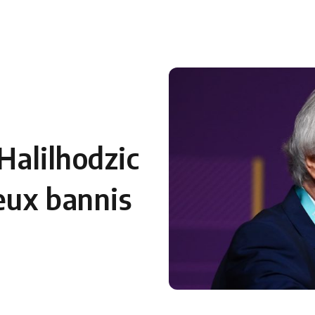
 en Algérie
Equipes Nationales
Verts du Monde
Chaînes-
 Halilhodzic
deux bannis