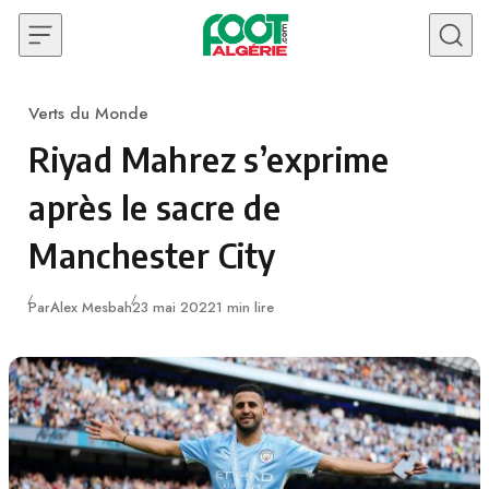
Skip to content
Verts du Monde
Category
Riyad Mahrez s’exprime
après le sacre de
Manchester City
Publié
Par
Alex Mesbah
23 mai 2022
1 min lire