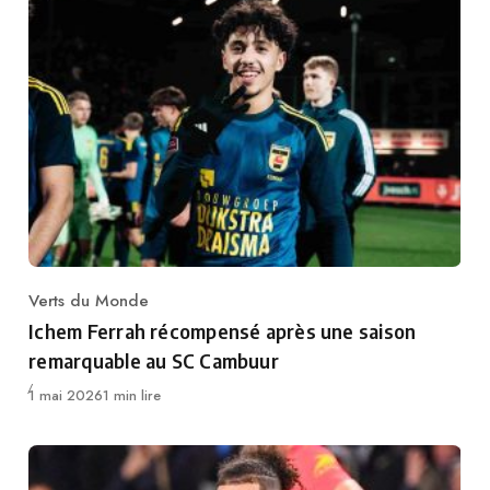
Verts du Monde
Category
Ichem Ferrah récompensé après une saison
remarquable au SC Cambuur
Publié
1 mai 2026
1 min lire