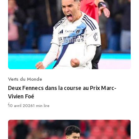
Verts du Monde
Category
Deux Fennecs dans la course au Prix Marc-
Vivien Foé
Publié
10 avril 2026
1 min lire