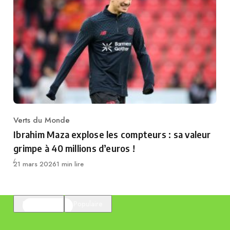
Verts du Monde
Category
Ibrahim Maza explose les compteurs : sa valeur
grimpe à 40 millions d’euros !
Publié
21 mars 2026
1 min lire
En vedette
Populaire