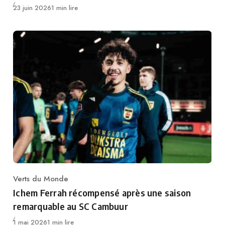
Publié
23 juin 2026
1 min lire
Verts du Monde
Category
Ichem Ferrah récompensé après une saison
remarquable au SC Cambuur
Publié
1 mai 2026
1 min lire