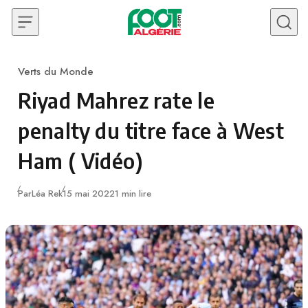
Skip to content
Verts du Monde
Category
Riyad Mahrez rate le
penalty du titre face à West
Ham ( Vidéo)
Publié
Par
Léa Rek
15 mai 2022
1 min lire