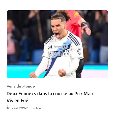
Verts du Monde
Category
Deux Fennecs dans la course au Prix Marc-
Vivien Foé
Publié
10 avril 2026
1 min lire