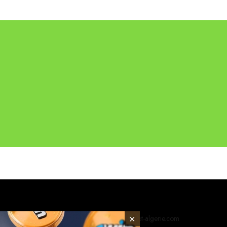
© 2026 foot-algerie.com
×