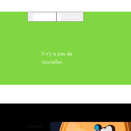
En vedette
Populaire
Il n'y a pas de
nouvelles.
Accueil
Contactez-nous