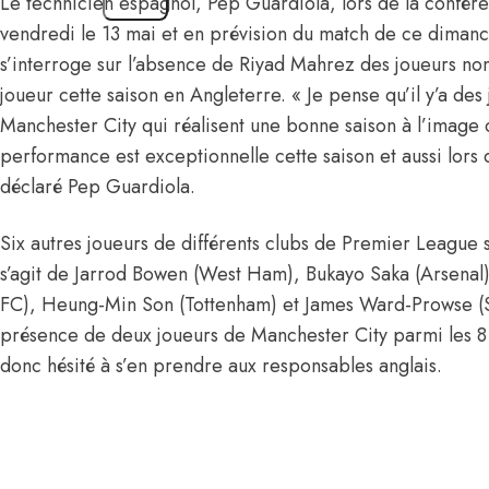
Le technicien espagnol, Pep Guardiola, lors de la confé
vendredi le 13 mai et en prévision du match de ce dima
s’interroge sur l’absence de Riyad Mahrez des joueurs no
joueur cette saison en Angleterre. « Je pense qu’il y’a des
Manchester City qui réalisent une bonne saison à l’image
performance est exceptionnelle cette saison et aussi lors 
déclaré Pep Guardiola.
Six autres joueurs de différents clubs de Premier League 
s’agit de Jarrod Bowen (West Ham), Bukayo Saka (Arsenal
FC), Heung-Min Son (Tottenham) et James Ward-Prowse (
présence de deux joueurs de Manchester City parmi les 8
donc hésité à s’en prendre aux responsables anglais.