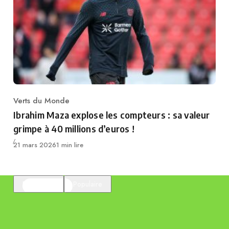
Verts du Monde
Category
Ibrahim Maza explose les compteurs : sa valeur
grimpe à 40 millions d’euros !
Publié
21 mars 2026
1 min lire
En vedette
Populaire