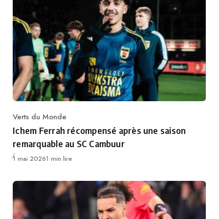
Verts du Monde
Category
Ichem Ferrah récompensé après une saison
remarquable au SC Cambuur
Publié
1 mai 2026
1 min lire