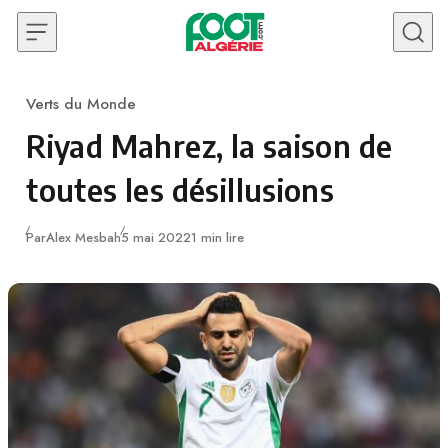
Skip to content
Verts du Monde
Category
Riyad Mahrez, la saison de
toutes les désillusions
Publié
Par
Alex Mesbah
5 mai 2022
1 min lire