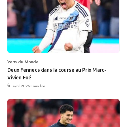
Verts du Monde
Category
Deux Fennecs dans la course au Prix Marc-
Vivien Foé
Publié
10 avril 2026
1 min lire