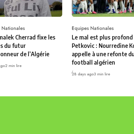
 Nationales
Equipes Nationales
ry
Category
alek Cherrad fixe les
Le mal est plus profond
es du futur
Petkovic : Nourredine K
ionneur de l’Algérie
appelle à une refonte d
football algérien
ago
2 min lire
Publié
28 days ago
3 min lire