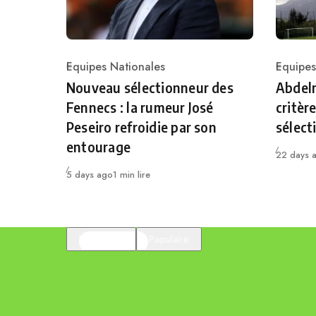
Equipes Nationales
Equipes
Category
Catego
Nouveau sélectionneur des
Abdelm
Fennecs : la rumeur José
critèr
Peseiro refroidie par son
sélect
entourage
Publié
22 days 
Publié
5 days ago
1 min lire
En vedette
Populaire