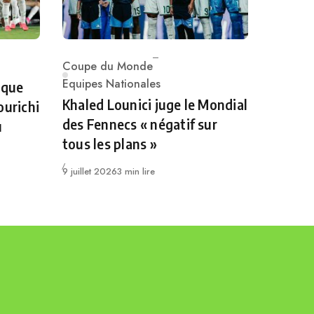
Coupe du Monde
Category
Equipes Nationales
 que
Khaled Lounici juge le Mondial
ourichi
des Fennecs « négatif sur
u
tous les plans »
Publié
9 juillet 2026
3 min lire