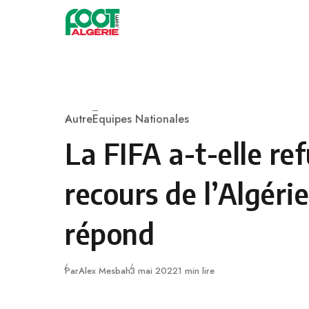
Skip to content
Football
Autre
Equipes Nationales
Category
La FIFA a-t-elle ref
recours de l’Algéri
répond
Publié
Par
Alex Mesbah
3 mai 2022
1 min lire