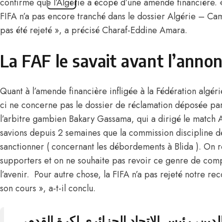
confirme que l’Algérie a écopé d’une amende financière. «
FIFA n’a pas encore tranché dans le dossier Algérie – Ca
pas été rejeté », a précisé Charaf-Eddine Amara.
La FAF le savait avant l’anno
Quant à l’amende financière infligée à la Fédération algéri
ci ne concerne pas le dossier de réclamation déposée par 
l’arbitre gambien Bakary Gassama, qui a dirigé le matc
savions depuis 2 semaines que la commission discipline de 
sanctionner ( concernant les débordements à Blida ). On 
supporters et on ne souhaite pas revoir ce genre de com
l’avenir. Pour autre chose,
la FIFA n’a pas rejeté notre rec
son cours
», a-t-il conclu.
•ين، رئيس الاتحاد الجزائري لكرة القدم