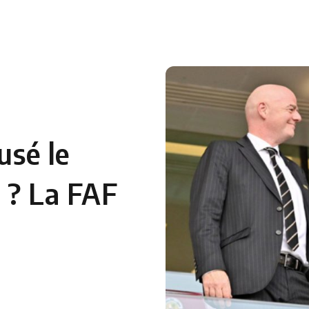
 en Algérie
Equipes Nationales
Verts du Monde
Chaînes-
usé le
e ? La FAF