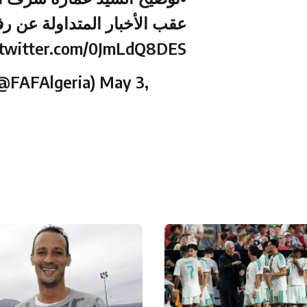
عقب الأخبار المتداولة عن ر
.twitter.com/0JmLdQ8DES
(@FAFAlgeria)
May 3,