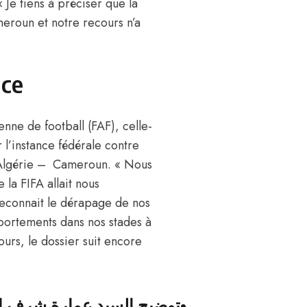
 Je tiens à préciser que la
meroun et notre recours n’a
nce
enne de football (FAF), celle-
l’instance fédérale contre
h Algérie – Cameroun. « Nous
la FIFA allait nous
reconnait le dérapage de nos
portements dans nos stades à
ours, le dossier suit encore
توضيح السيد عمارة شرف الد،