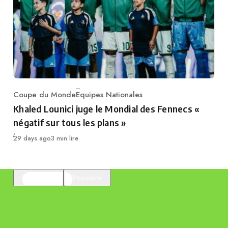
Coupe du Monde
Equipes Nationales
Category
Khaled Lounici juge le Mondial des Fennecs «
négatif sur tous les plans »
Publié
29 days ago
3 min lire
En vedette
Populaire