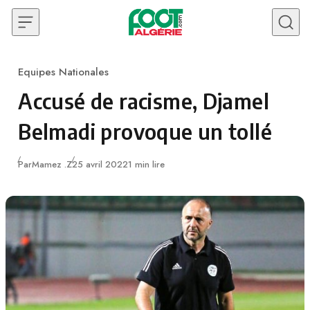
Skip to content
Equipes Nationales
Category
Accusé de racisme, Djamel
Belmadi provoque un tollé
Publié
Par
Mamez .Z
25 avril 2022
1 min lire