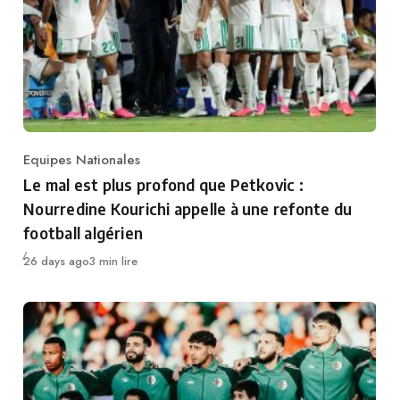
Equipes Nationales
Category
Le mal est plus profond que Petkovic :
Nourredine Kourichi appelle à une refonte du
football algérien
Publié
26 days ago
3 min lire