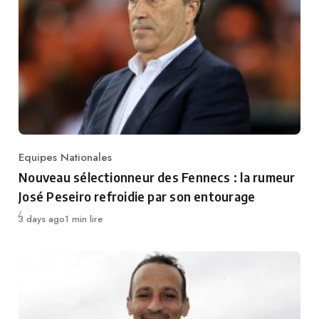
Equipes Nationales
Category
Nouveau sélectionneur des Fennecs : la rumeur
José Peseiro refroidie par son entourage
Publié
3 days ago
1 min lire