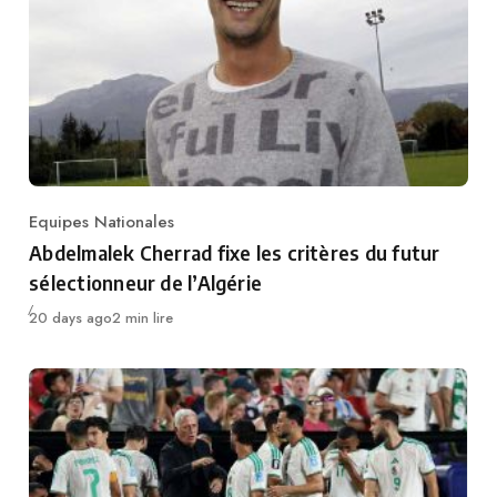
Equipes Nationales
Category
Abdelmalek Cherrad fixe les critères du futur
sélectionneur de l’Algérie
Publié
20 days ago
2 min lire