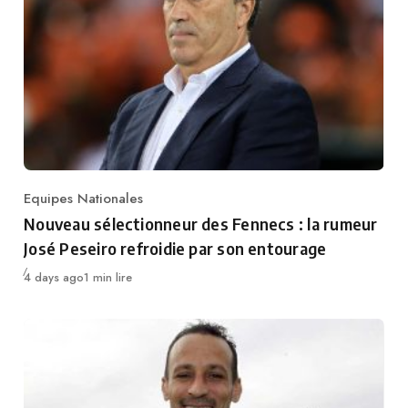
Equipes Nationales
Category
Nouveau sélectionneur des Fennecs : la rumeur
José Peseiro refroidie par son entourage
Publié
4 days ago
1 min lire