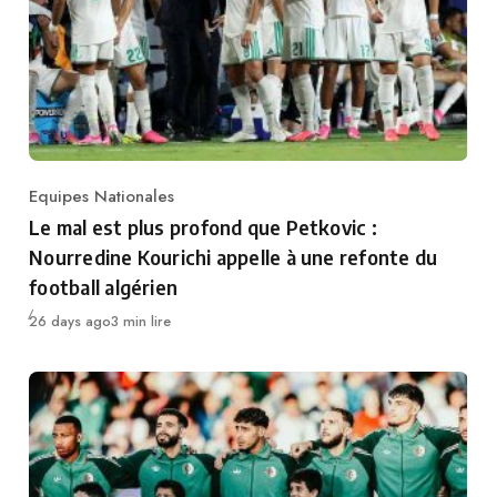
Equipes Nationales
Category
Le mal est plus profond que Petkovic :
Nourredine Kourichi appelle à une refonte du
football algérien
Publié
26 days ago
3 min lire