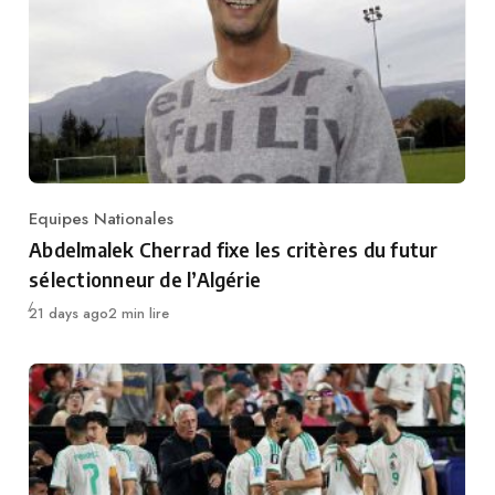
Equipes Nationales
Category
Abdelmalek Cherrad fixe les critères du futur
sélectionneur de l’Algérie
Publié
21 days ago
2 min lire