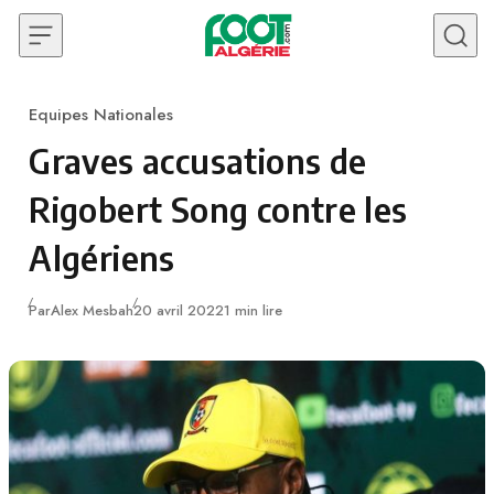
Skip to content
Equipes Nationales
Category
Graves accusations de
Rigobert Song contre les
Algériens
Publié
Par
Alex Mesbah
20 avril 2022
1 min lire