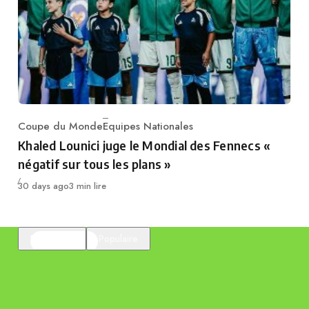
Coupe du Monde
Equipes Nationales
Category
Khaled Lounici juge le Mondial des Fennecs «
négatif sur tous les plans »
Publié
30 days ago
3 min lire
En vedette
Populaire