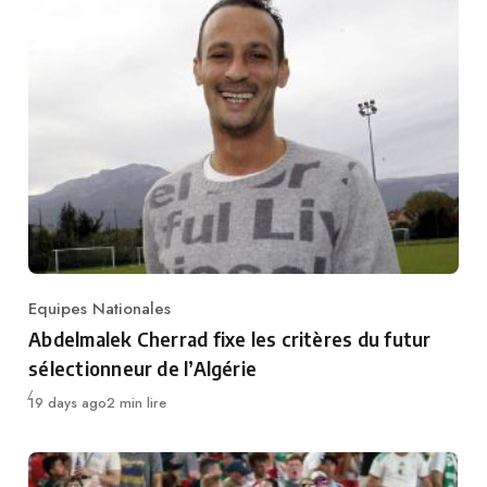
Equipes Nationales
Category
Abdelmalek Cherrad fixe les critères du futur
sélectionneur de l’Algérie
Publié
19 days ago
2 min lire