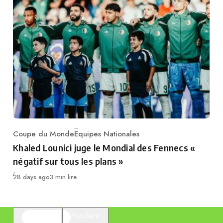
Coupe du Monde
Equipes Nationales
Category
Khaled Lounici juge le Mondial des Fennecs «
négatif sur tous les plans »
Publié
28 days ago
3 min lire
En vedette
Populaire