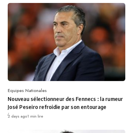
Equipes Nationales
Category
Nouveau sélectionneur des Fennecs : la rumeur
José Peseiro refroidie par son entourage
Publié
2 days ago
1 min lire