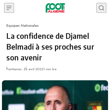
Skip to content
Equipes Nationales
Category
La confidence de Djamel
Belmadi à ses proches sur
son avenir
Publié
Par
Mamez .Z
6 avril 2022
1 min lire