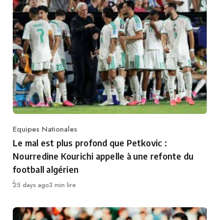
Equipes Nationales
Category
Le mal est plus profond que Petkovic :
Nourredine Kourichi appelle à une refonte du
football algérien
Publié
25 days ago
3 min lire