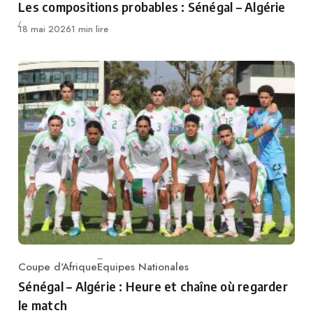
Les compositions probables : Sénégal – Algérie
Publié
18 mai 2026
1 min lire
Coupe d'Afrique
Equipes Nationales
Category
Sénégal – Algérie : Heure et chaîne où regarder
le match