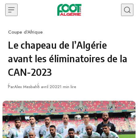
Skip to content
Coupe d'Afrique
Category
Le chapeau de l’Algérie
avant les éliminatoires de la
CAN-2023
Publié
Par
Alex Mesbah
6 avril 2022
1 min lire