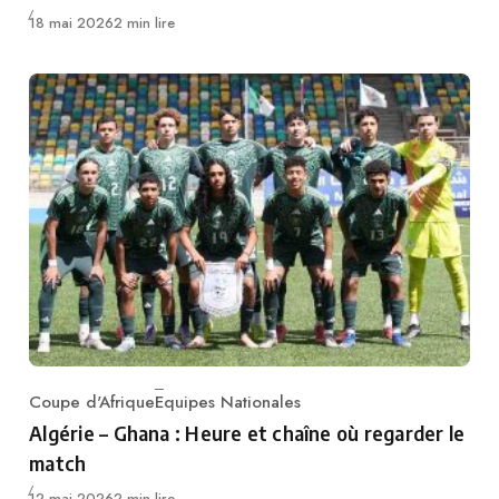
Publié
18 mai 2026
2 min lire
Coupe d'Afrique
Equipes Nationales
Category
Algérie – Ghana : Heure et chaîne où regarder le
match
Publié
12 mai 2026
2 min lire