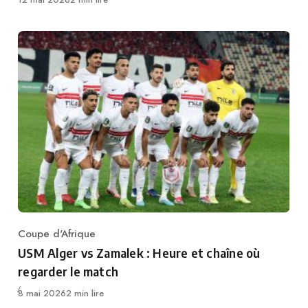
Coupe d'Afrique
Category
USM Alger vs Zamalek : Heure et chaîne où
regarder le match
Publié
8 mai 2026
2 min lire