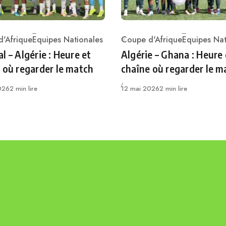
'Afrique
Equipes Nationales
Coupe d'Afrique
Equipes Nat
ry
Category
l – Algérie : Heure et
Algérie – Ghana : Heure 
 où regarder le match
chaîne où regarder le m
Publié
026
2 min lire
12 mai 2026
2 min lire