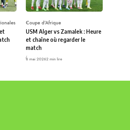
ionales
Coupe d'Afrique
Category
et
USM Alger vs Zamalek : Heure
atch
et chaîne où regarder le
match
Publié
8 mai 2026
2 min lire