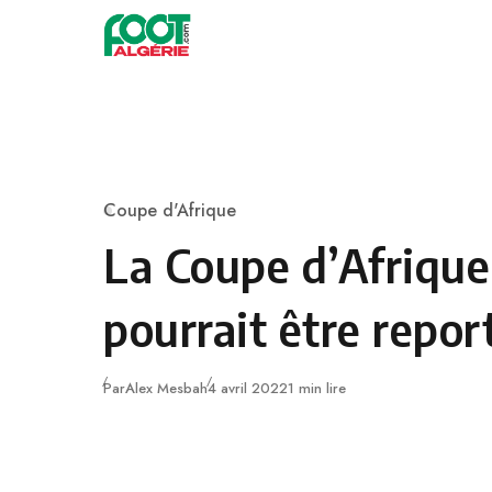
Skip to content
Football
Coupe d'Afrique
Category
La Coupe d’Afrique
pourrait être repor
Publié
Par
Alex Mesbah
4 avril 2022
1 min lire