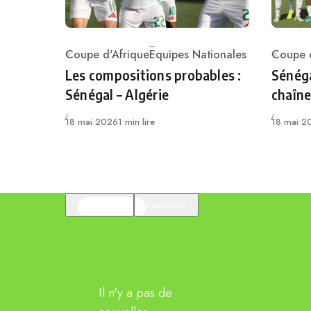
Coupe d'Afrique
Equipes Nationales
Coupe d
Category
Catego
Les compositions probables :
Sénéga
Sénégal – Algérie
chaîne
Publié
Publié
18 mai 2026
1 min lire
18 mai 2
En vedette
Populaire
Il n'y a pas de