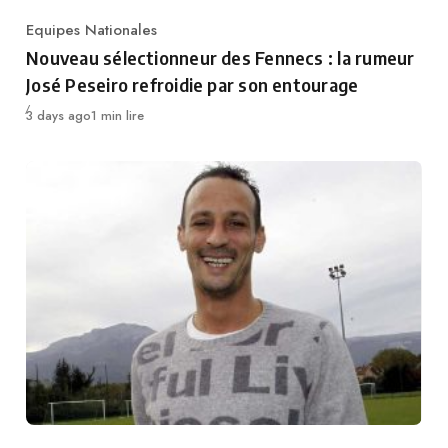
Equipes Nationales
Category
Nouveau sélectionneur des Fennecs : la rumeur
José Peseiro refroidie par son entourage
Publié
3 days ago
1 min lire