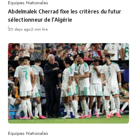
Equipes Nationales
Category
Abdelmalek Cherrad fixe les critères du futur
sélectionneur de l’Algérie
Publié
20 days ago
2 min lire
Equipes Nationales
Category