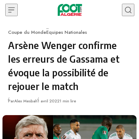
Skip to content
Coupe du Monde
Equipes Nationales
Category
Arsène Wenger confirme
les erreurs de Gassama et
évoque la possibilité de
rejouer le match
Publié
Par
Alex Mesbah
1 avril 2022
1 min lire