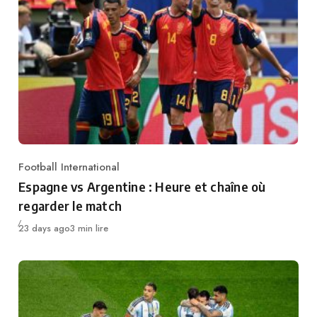
Football International
Category
Espagne vs Argentine : Heure et chaîne où
regarder le match
Publié
23 days ago
3 min lire