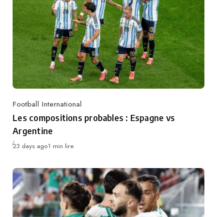
Football International
Category
Les compositions probables : Espagne vs
Argentine
Publié
23 days ago
1 min lire