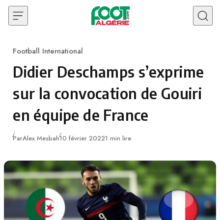
Skip to content
Football International
Category
Didier Deschamps s’exprime
sur la convocation de Gouiri
en équipe de France
Publié
Par
Alex Mesbah
10 février 2022
1 min lire