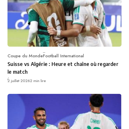
Coupe du Monde
Football International
Category
Suisse vs Algérie : Heure et chaîne où regarder
le match
Publié
2 juillet 2026
2 min lire