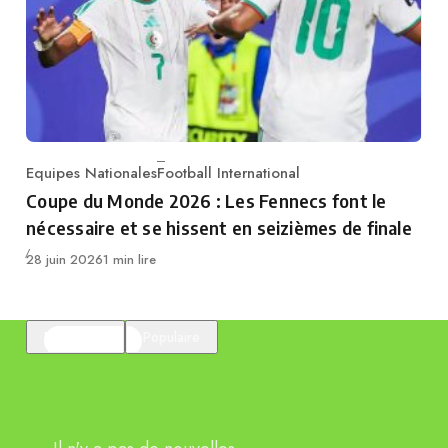
Equipes Nationales
Football International
Category
Coupe du Monde 2026 : Les Fennecs font le
nécessaire et se hissent en seizièmes de finale
Publié
28 juin 2026
1 min lire
En vedette
Populaire