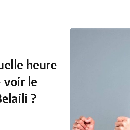
 en Algérie
Equipes Nationales
Verts du Monde
Chaînes-
uelle heure
 voir le
laili ?