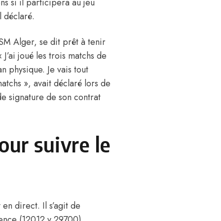
s si il participera au jeu
l déclaré.
SM Alger, se dit prêt à tenir
J’ai joué les trois matchs de
an physique. Je vais tout
tchs », avait déclaré lors de
e signature de son contrat
our suivre le
n direct. Il s’agit de
ence (12012 v 29700).