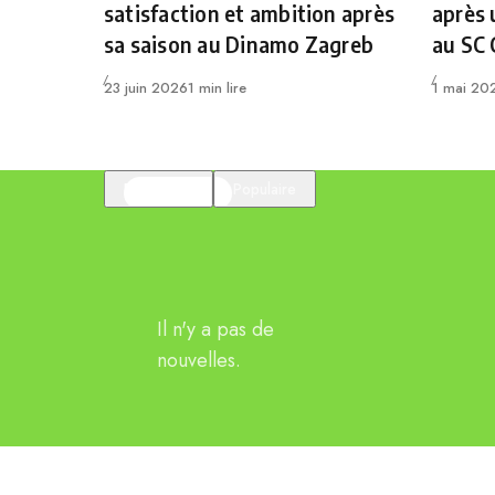
satisfaction et ambition après
après 
sa saison au Dinamo Zagreb
au SC
Publié
Publié
23 juin 2026
1 min lire
1 mai 20
En vedette
Populaire
Il n'y a pas de
nouvelles.