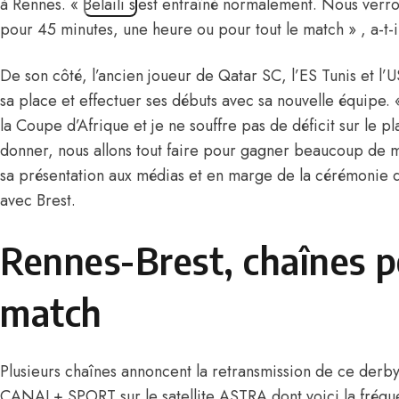
à Rennes. « Belaili s’est entraîné normalement. Nous verron
pour 45 minutes, une heure ou pour tout le match » , a-t-i
De son côté, l’ancien joueur de Qatar SC, l’ES Tunis et l’U
sa place et effectuer ses débuts avec sa nouvelle équipe. « 
la Coupe d’Afrique et je ne souffre pas de déficit sur le pl
donner, nous allons tout faire pour gagner beaucoup de ma
sa présentation aux médias et en marge de
la cérémonie d
avec Brest
.
Rennes-Brest, chaînes p
match
Plusieurs chaînes annoncent la retransmission de ce derby e
CANAL+ SPORT sur le satellite ASTRA dont voici la fréqu