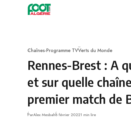
Skip to content
Football
Chaînes-Programme TV
Verts du Monde
Category
Rennes-Brest : A q
et sur quelle chaîne
premier match de Be
Publié
Par
Alex Mesbah
6 février 2022
1 min lire