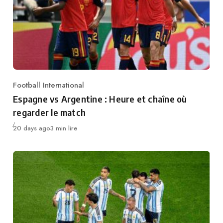
Football International
Category
Espagne vs Argentine : Heure et chaîne où
regarder le match
Publié
20 days ago
3 min lire