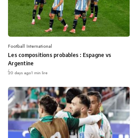
Football International
Category
Les compositions probables : Espagne vs
Argentine
Publié
20 days ago
1 min lire