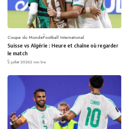
Coupe du Monde
Football International
Category
Suisse vs Algérie : Heure et chaîne où regarder
le match
Publié
2 juillet 2026
2 min lire