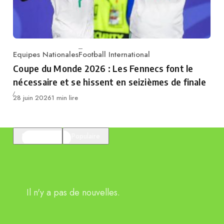
Equipes Nationales
Football International
Category
Coupe du Monde 2026 : Les Fennecs font le
nécessaire et se hissent en seizièmes de finale
Publié
28 juin 2026
1 min lire
En vedette
Populaire
Il n'y a pas de nouvelles.