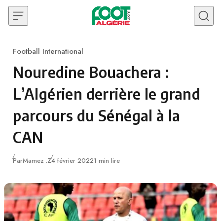
Skip to content
Football International
Category
Nouredine Bouachera :
L’Algérien derrière le grand
parcours du Sénégal à la
CAN
Publié
Par
Mamez .Z
4 février 2022
1 min lire