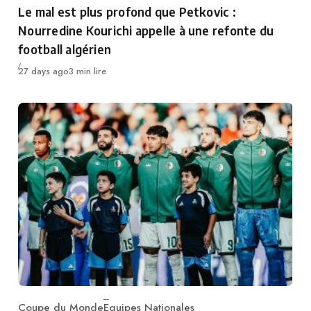
Le mal est plus profond que Petkovic :
Nourredine Kourichi appelle à une refonte du
football algérien
Publié
27 days ago
3 min lire
Coupe du Monde
Equipes Nationales