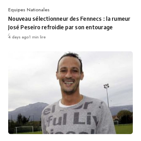
Equipes Nationales
Category
Nouveau sélectionneur des Fennecs : la rumeur
José Peseiro refroidie par son entourage
Publié
4 days ago
1 min lire