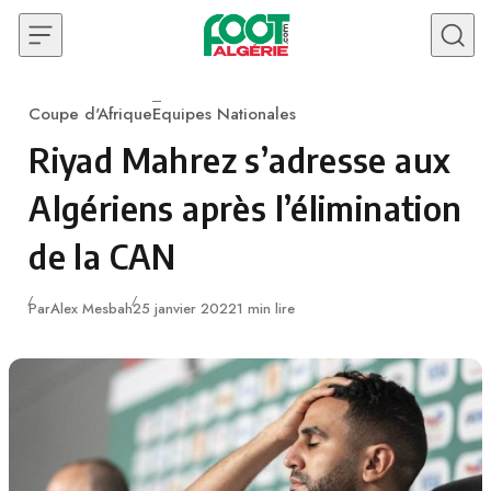
Skip to content
Coupe d'Afrique
Equipes Nationales
Category
Riyad Mahrez s’adresse aux
Algériens après l’élimination
de la CAN
Publié
Par
Alex Mesbah
25 janvier 2022
1 min lire