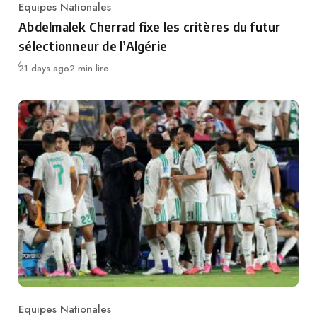
Equipes Nationales
Category
Abdelmalek Cherrad fixe les critères du futur
sélectionneur de l’Algérie
Publié
21 days ago
2 min lire
Equipes Nationales
Category