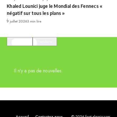
Category
Khaled Lounici juge le Mondial des Fennecs «
négatif sur tous les plans »
Publié
9 juillet 2026
3 min lire
En vedette
Populaire
Il n'y a pas de nouvelles.
Accueil
Contactez-nous
© 2026 foot-algerie.com