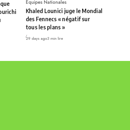
Category
Equipes Nationales
 que
Khaled Lounici juge le Mondial
ourichi
des Fennecs « négatif sur
u
tous les plans »
Publié
29 days ago
3 min lire