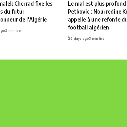
alek Cherrad fixe les
Le mal est plus profond
es du futur
Petkovic : Nourredine K
ionneur de l’Algérie
appelle à une refonte d
football algérien
ago
2 min lire
Publié
26 days ago
3 min lire