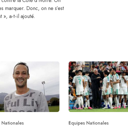
s contre la Côte d’Ivoire. On
es marquer. Donc, on ne s’est
», a-t-il ajouté.
 Nationales
Equipes Nationales
ry
Category