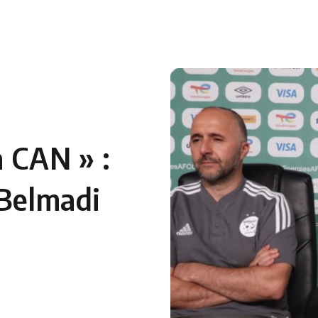
 en Algérie
Equipes Nationales
Verts du Monde
Chaînes-
a CAN » :
 Belmadi