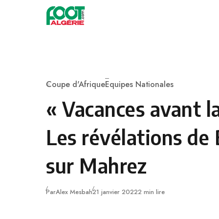
Skip to content
Football
Coupe d'Afrique
Equipes Nationales
Category
« Vacances avant l
Les révélations de
sur Mahrez
Publié
Par
Alex Mesbah
21 janvier 2022
2 min lire