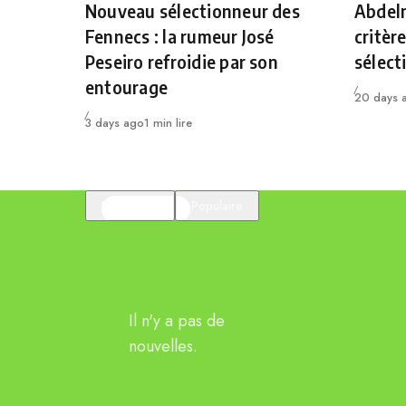
Nouveau sélectionneur des
Abdelm
Fennecs : la rumeur José
critèr
Peseiro refroidie par son
sélect
entourage
Publié
20 days 
Publié
3 days ago
1 min lire
En vedette
Populaire
Il n'y a pas de
nouvelles.