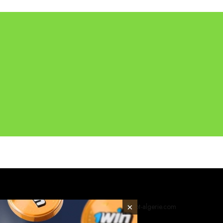
© 2026 foot-algerie.com
×