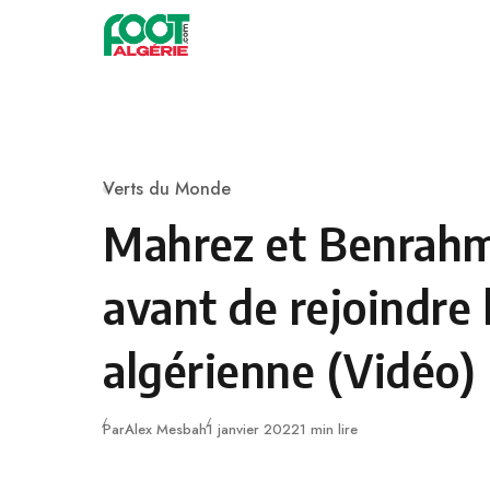
Skip to content
Football
Verts du Monde
Category
Mahrez et Benrahm
avant de rejoindre 
algérienne (Vidéo)
Publié
Par
Alex Mesbah
1 janvier 2022
1 min lire