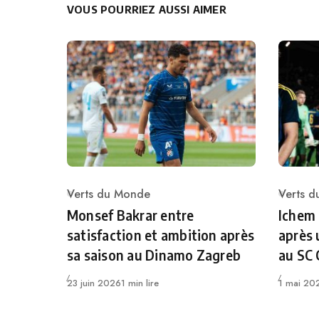
VOUS POURRIEZ AUSSI AIMER
Verts du Monde
Verts 
Category
Catego
Monsef Bakrar entre
Ichem
satisfaction et ambition après
après 
sa saison au Dinamo Zagreb
au SC
Publié
Publié
23 juin 2026
1 min lire
1 mai 20