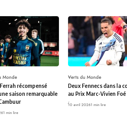
du Monde
Verts du Monde
ry
Category
 Ferrah récompensé
Deux Fennecs dans la c
une saison remarquable
au Prix Marc-Vivien Foé
 Cambuur
Publié
10 avril 2026
1 min lire
26
1 min lire