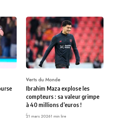
Verts du Monde
Category
ourse
Ibrahim Maza explose les
compteurs : sa valeur grimpe
à 40 millions d’euros !
Publié
21 mars 2026
1 min lire