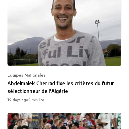
Equipes Nationales
Category
Abdelmalek Cherrad fixe les critères du futur
sélectionneur de l’Algérie
Publié
19 days ago
2 min lire