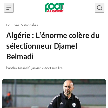
Skip to content
Equipes Nationales
Category
Algérie : L’énorme colère du
sélectionneur Djamel
Belmadi
Publié
Par
Alex Mesbah
1 janvier 2022
1 min lire