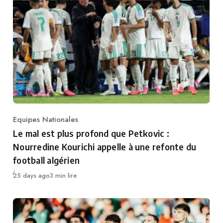
Equipes Nationales
Category
Le mal est plus profond que Petkovic :
Nourredine Kourichi appelle à une refonte du
football algérien
Publié
25 days ago
3 min lire