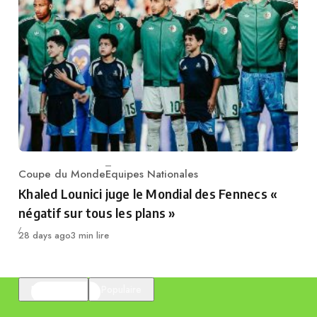
Coupe du Monde
Equipes Nationales
Category
Khaled Lounici juge le Mondial des Fennecs «
négatif sur tous les plans »
Publié
28 days ago
3 min lire
En vedette
Populaire