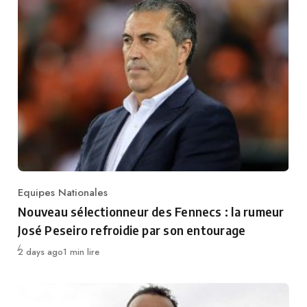
Equipes Nationales
Category
Nouveau sélectionneur des Fennecs : la rumeur
José Peseiro refroidie par son entourage
Publié
2 days ago
1 min lire