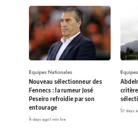
Equipes Nationales
Equipes
Category
Catego
Nouveau sélectionneur des
Abdelm
Fennecs : la rumeur José
critèr
Peseiro refroidie par son
sélect
entourage
Publié
21 days 
Publié
4 days ago
1 min lire