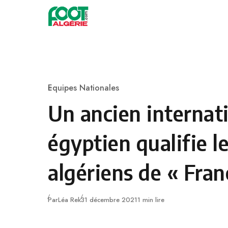
Skip to content
Football
Equipes Nationales
Category
Un ancien internat
égyptien qualifie l
algériens de « Fran
Publié
Par
Léa Rek
31 décembre 2021
1 min lire