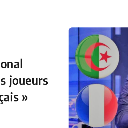
 en Algérie
Equipes Nationales
Verts du Monde
Chaînes-
ional
es joueurs
çais »