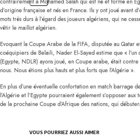
contrairement à Mohamed Salah qui est né et formé en Egy
d’origine française et nés en France. Ils y ont joué avant d
mots très durs à l’égard des joueurs algériens, qui ne cess
vêtir le maillot algérien.
Evoquant la Coupe Arabe de la FIFA, disputée au Qatar e
coéquipiers de Belaili, Nader El-Sayed estime que « l
‘un 
(Egypte, NDLR) ayons joué, en Coupe arabe, était contre l’
nous. Nous étions plus hauts et plus forts que l’Algérie ».
En plus d’une éventuelle confortation en match barrage
l’Algérie et l’Egypte pourraient également s’opposer aux to
de la prochaine
Coupe d’Afrique des nations
, qui débute
VOUS POURRIEZ AUSSI AIMER