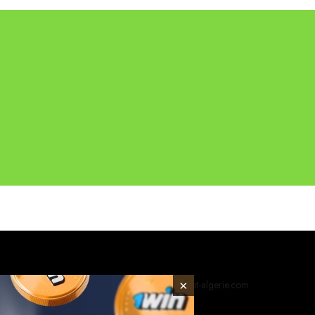
© 2026 foot-algerie.com
×