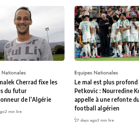
 Nationales
Equipes Nationales
ry
Category
alek Cherrad fixe les
Le mal est plus profond
es du futur
Petkovic : Nourredine K
ionneur de l’Algérie
appelle à une refonte d
football algérien
ago
2 min lire
Publié
27 days ago
3 min lire