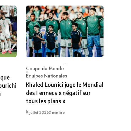
Coupe du Monde
Category
Equipes Nationales
 que
Khaled Lounici juge le Mondial
ourichi
des Fennecs « négatif sur
u
tous les plans »
Publié
9 juillet 2026
3 min lire