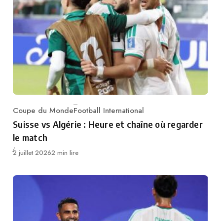
Coupe du Monde
Football International
Category
Suisse vs Algérie : Heure et chaîne où regarder
le match
Publié
2 juillet 2026
2 min lire