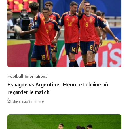
Football International
Category
Espagne vs Argentine : Heure et chaîne où
regarder le match
Publié
21 days ago
3 min lire