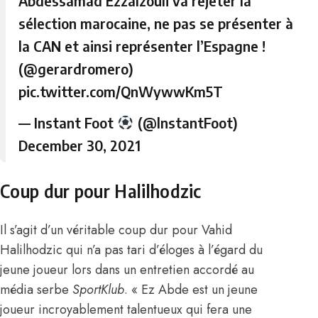
Abdessamad Ezzalzouli va rejeter la
sélection marocaine, ne pas se présenter à
la CAN et ainsi représenter l’Espagne !
(
@gerardromero
)
pic.twitter.com/QnWywwKm5T
— Instant Foot
(@lnstantFoot)
December 30, 2021
Coup dur pour Halilhodzic
Il s’agit d’un véritable coup dur pour Vahid
Halilhodzic qui n’a pas tari d’éloges à l’égard du
jeune joueur lors dans un entretien accordé au
média serbe
SportKlub
. « Ez Abde est un jeune
joueur incroyablement talentueux qui fera une