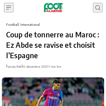
Skip to content
Football International
Category
Coup de tonnerre au Maroc :
Ez Abde se ravise et choisit
l’Espagne
Publié
Par
Léa Rek
30 décembre 2021
1 min lire