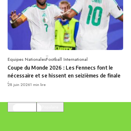
Equipes Nationales
Football International
Category
Coupe du Monde 2026 : Les Fennecs font le
nécessaire et se hissent en seizièmes de finale
Publié
28 juin 2026
1 min lire
En vedette
Populaire