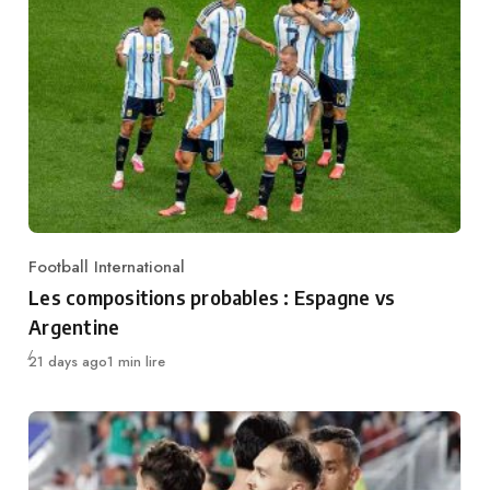
Football International
Category
Les compositions probables : Espagne vs
Argentine
Publié
21 days ago
1 min lire