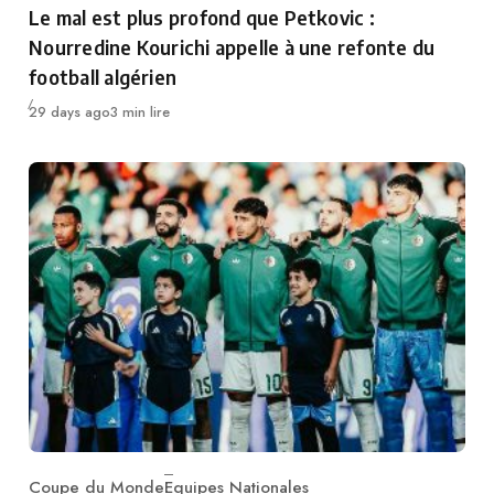
Le mal est plus profond que Petkovic :
Nourredine Kourichi appelle à une refonte du
football algérien
Publié
29 days ago
3 min lire
Coupe du Monde
Equipes Nationales