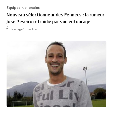
Equipes Nationales
Category
Nouveau sélectionneur des Fennecs : la rumeur
José Peseiro refroidie par son entourage
Publié
6 days ago
1 min lire