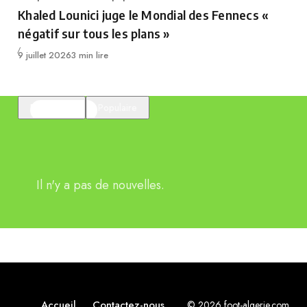
Category
Khaled Lounici juge le Mondial des Fennecs «
négatif sur tous les plans »
Publié
9 juillet 2026
3 min lire
En vedette
Populaire
Il n'y a pas de nouvelles.
Accueil
Contactez-nous
© 2026 foot-algerie.com