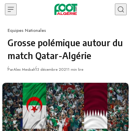
Skip to content
Equipes Nationales
Category
Grosse polémique autour du
match Qatar-Algérie
Publié
Par
Alex Mesbah
13 décembre 2021
1 min lire