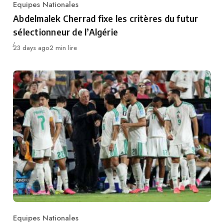
Equipes Nationales
Category
Abdelmalek Cherrad fixe les critères du futur
sélectionneur de l’Algérie
Publié
23 days ago
2 min lire
Equipes Nationales
Category