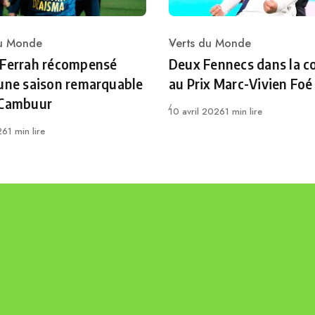
du Monde
Verts du Monde
ry
Category
 Ferrah récompensé
Deux Fennecs dans la c
une saison remarquable
au Prix Marc-Vivien Foé
 Cambuur
Publié
10 avril 2026
1 min lire
26
1 min lire