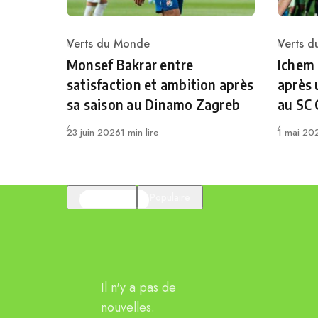
Verts du Monde
Verts 
Category
Catego
Monsef Bakrar entre
Ichem
satisfaction et ambition après
après 
sa saison au Dinamo Zagreb
au SC
Publié
Publié
23 juin 2026
1 min lire
1 mai 20
En vedette
Populaire
Il n'y a pas de
nouvelles.