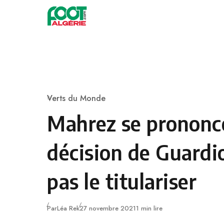
Skip to content
Football
Verts du Monde
Category
Mahrez se prononce
décision de Guardi
pas le titulariser
Publié
Par
Léa Rek
27 novembre 2021
1 min lire