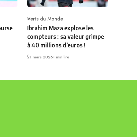
Verts du Monde
Category
ourse
Ibrahim Maza explose les
compteurs : sa valeur grimpe
à 40 millions d’euros !
Publié
21 mars 2026
1 min lire