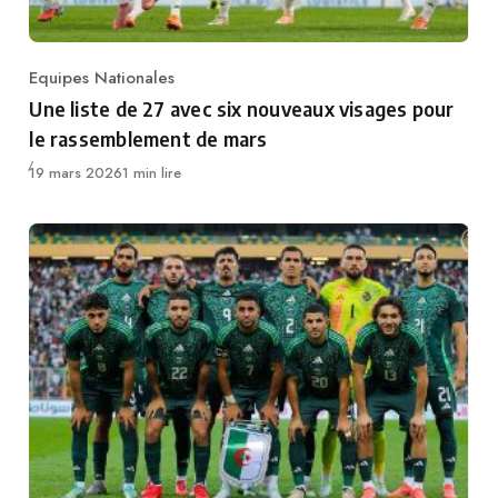
Equipes Nationales
Category
Une liste de 27 avec six nouveaux visages pour
le rassemblement de mars
Publié
19 mars 2026
1 min lire