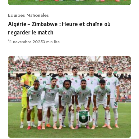
Equipes Nationales
Category
Algérie – Zimbabwe : Heure et chaîne où
regarder le match
Publié
11 novembre 2025
3 min lire