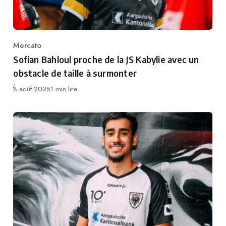
Mercato
Category
Sofian Bahloul proche de la JS Kabylie avec un
obstacle de taille à surmonter
Publié
8 août 2025
1 min lire