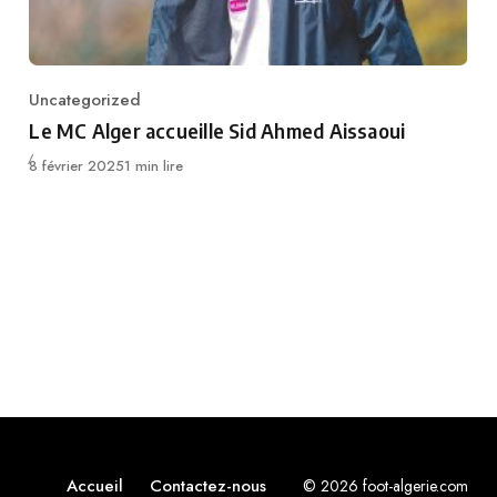
Uncategorized
Category
Le MC Alger accueille Sid Ahmed Aissaoui
Publié
8 février 2025
1 min lire
Accueil
Contactez-nous
© 2026 foot-algerie.com