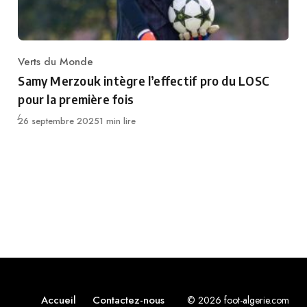
Verts du Monde
Category
Samy Merzouk intègre l’effectif pro du LOSC
pour la première fois
Publié
26 septembre 2025
1 min lire
Accueil
Contactez-nous
© 2026 foot-algerie.com