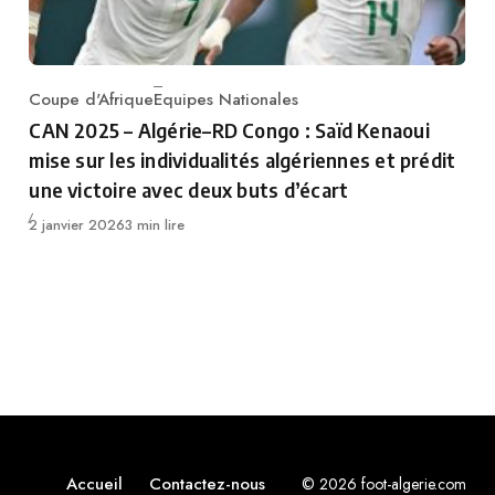
Coupe d'Afrique
Equipes Nationales
Category
CAN 2025 – Algérie–RD Congo : Saïd Kenaoui
mise sur les individualités algériennes et prédit
une victoire avec deux buts d’écart
Publié
2 janvier 2026
3 min lire
Accueil
Contactez-nous
© 2026 foot-algerie.com