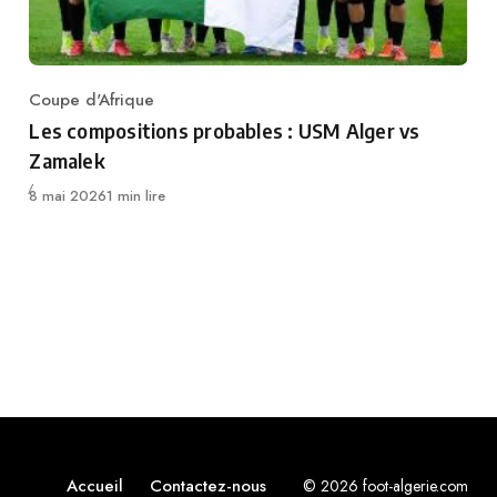
Coupe d'Afrique
Category
Les compositions probables : USM Alger vs
Zamalek
Publié
8 mai 2026
1 min lire
Accueil
Contactez-nous
© 2026 foot-algerie.com