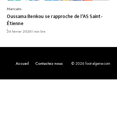
Mercato
Category
Oussama Benkou se rapproche de l’AS Saint-
Étienne
Publié
24 février 2026
1 min lire
Accueil
Contactez-nous
© 2026 foot-algerie.com