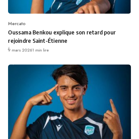
Mercato
Category
Oussama Benkou explique son retard pour
rejoindre Saint-Étienne
Publié
9 mars 2026
1 min lire