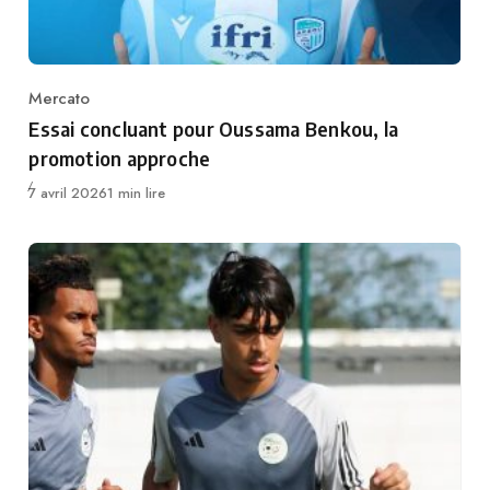
Mercato
Category
Essai concluant pour Oussama Benkou, la
promotion approche
Publié
7 avril 2026
1 min lire