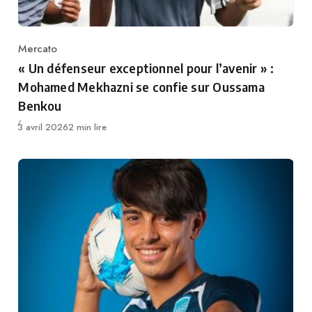
Mercato
Category
« Un défenseur exceptionnel pour l’avenir » :
Mohamed Mekhazni se confie sur Oussama
Benkou
Publié
3 avril 2026
2 min lire