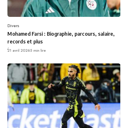
Divers
Category
Mohamed Farsi : Biographie, parcours, salaire,
records et plus
Publié
21 avril 2026
5 min lire