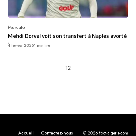
Mercato
Category
Mehdi Dorval voit son transfert à Naples avorté
Publié
4 février 2025
1 min lire
Retour à la page précédente
1
2
Accueil
Contactez-nous
© 2026 foot-algerie.com