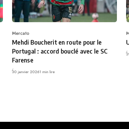
Mercato
M
Category
C
Mehdi Boucherit en route pour le
U
Portugal : accord bouclé avec le SC
P
2
Farense
Publié
30 janvier 2026
1 min lire