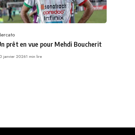
ercato
ategory
n prêt en vue pour Mehdi Boucherit
ublié
0 janvier 2026
1 min lire