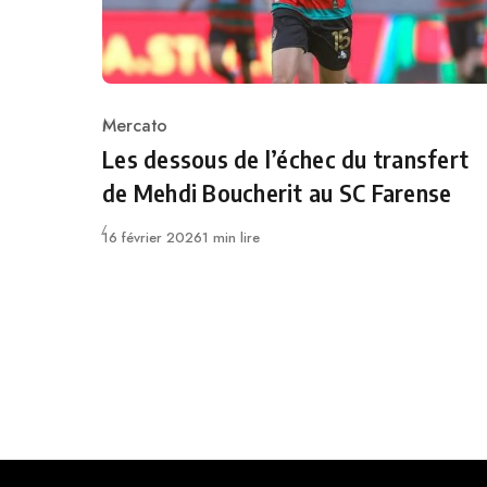
Mercato
Category
Les dessous de l’échec du transfert
de Mehdi Boucherit au SC Farense
Publié
16 février 2026
1 min lire