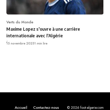
Verts du Monde
Category
Maxime Lopez s’ouvre à une carrière
internationale avec l’Algérie
Publié
15 novembre 2025
1 min lire
Accueil
Contactez-nous
© 2026 foot-algerie.com