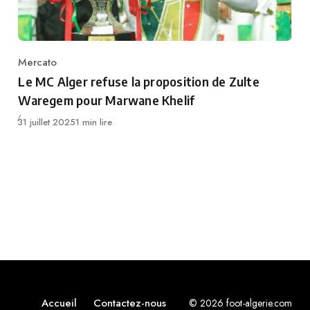
Mercato
Category
Le MC Alger refuse la proposition de Zulte
Waregem pour Marwane Khelif
Publié
31 juillet 2025
1 min lire
Accueil
Contactez-nous
© 2026 foot-algerie.com