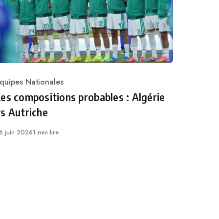
quipes Nationales
ategory
es compositions probables : Algérie
s Autriche
ublié
6 juin 2026
1 min lire