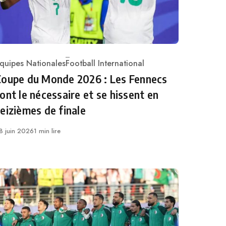
quipes Nationales
Football International
ategory
Coupe du Monde 2026 : Les Fennecs
ont le nécessaire et se hissent en
eizièmes de finale
ublié
8 juin 2026
1 min lire