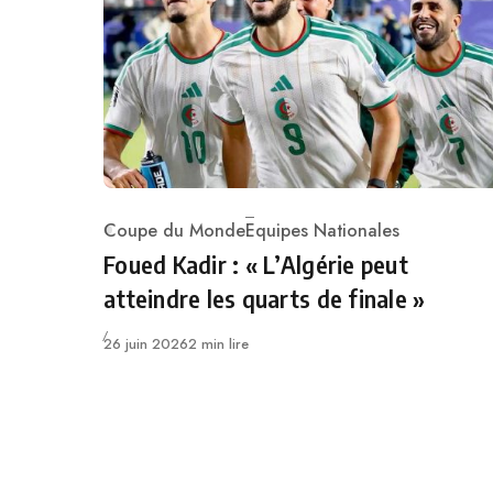
Coupe du Monde
Equipes Nationales
Category
Foued Kadir : « L’Algérie peut
atteindre les quarts de finale »
Publié
26 juin 2026
2 min lire