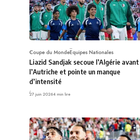
Coupe du Monde
Equipes Nationales
Category
Liazid Sandjak secoue l’Algérie avant
l’Autriche et pointe un manque
d’intensité
Publié
27 juin 2026
4 min lire