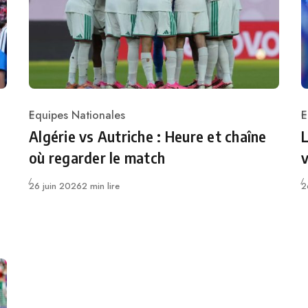
Equipes Nationales
E
Category
C
Algérie vs Autriche : Heure et chaîne
L
où regarder le match
v
Publié
P
26 juin 2026
2 min lire
2