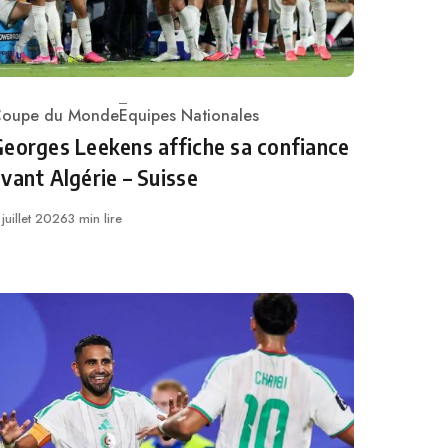
oupe du Monde
Equipes Nationales
ategory
eorges Leekens affiche sa confiance
vant Algérie – Suisse
ublié
 juillet 2026
3 min lire