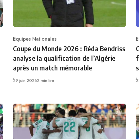
Equipes Nationales
E
Category
C
Coupe du Monde 2026 : Réda Bendriss
analyse la qualification de l’Algérie
f
après un match mémorable
s
Publié
P
29 juin 2026
2 min lire
2