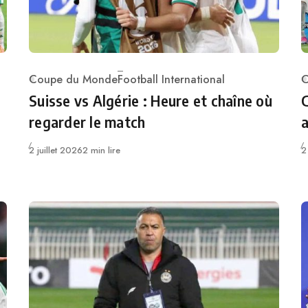
Coupe du Monde
Football International
C
Category
C
Suisse vs Algérie : Heure et chaîne où
G
regarder le match
a
Publié
P
2 juillet 2026
2 min lire
2