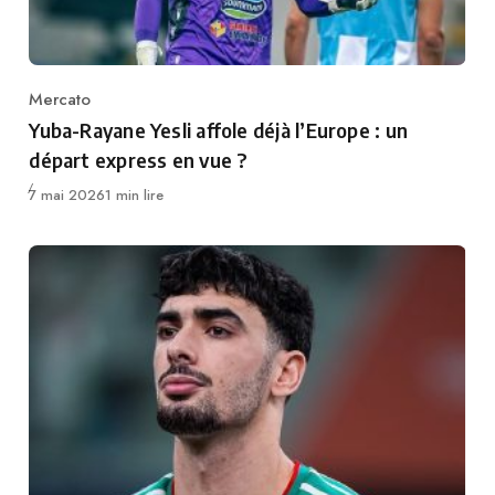
Mercato
Category
Yuba-Rayane Yesli affole déjà l’Europe : un
départ express en vue ?
Publié
7 mai 2026
1 min lire