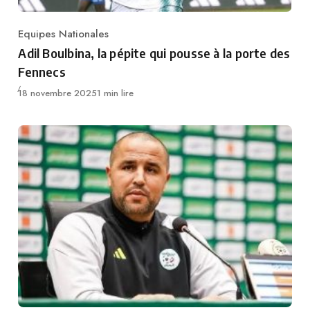
Equipes Nationales
Category
Adil Boulbina, la pépite qui pousse à la porte des
Fennecs
Publié
18 novembre 2025
1 min lire