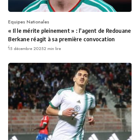
Equipes Nationales
Category
« Il le mérite pleinement » : l’agent de Redouane
Berkane réagit à sa première convocation
Publié
15 décembre 2025
2 min lire