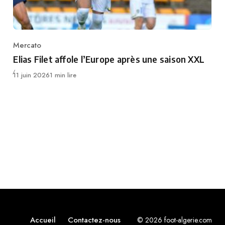
Mercato
Category
Elias Filet affole l’Europe après une saison XXL
Publié
11 juin 2026
1 min lire
Accueil
Contactez-nous
© 2026 foot-algerie.com