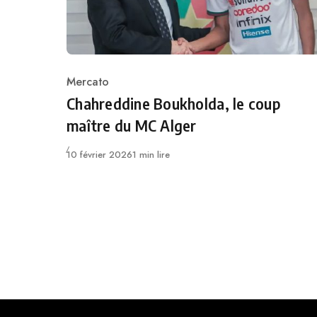
Mercato
Category
Chahreddine Boukholda, le coup
maître du MC Alger
Publié
10 février 2026
1 min lire