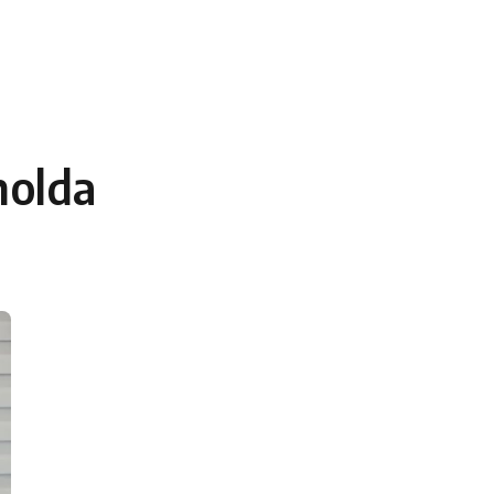
 en Algérie
Equipes Nationales
Verts du Monde
Chaînes-
holda