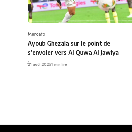
Mercato
Category
Ayoub Ghezala sur le point de
s’envoler vers Al Quwa Al Jawiya
Publié
21 août 2025
1 min lire