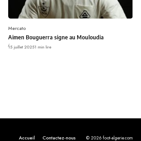
Mercato
Category
Aimen Bouguerra signe au Mouloudia
Publié
15 juillet 2025
1 min lire
Accueil
Contactez-nous
© 2026 foot-algerie.com