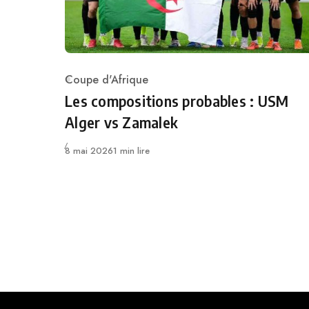
Coupe d'Afrique
Category
Les compositions probables : USM
Alger vs Zamalek
Publié
8 mai 2026
1 min lire