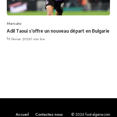
Mercato
Category
Adil Taoui s’offre un nouveau départ en Bulgarie
Publié
19 février 2026
1 min lire
Accueil
Contactez-nous
© 2026 foot-algerie.com