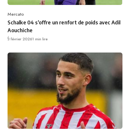
Mercato
Category
Schalke 04 s’offre un renfort de poids avec Adil
Aouchiche
Publié
3 février 2026
1 min lire