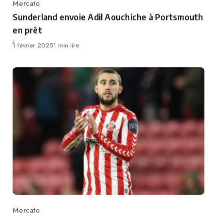
Mercato
Category
Sunderland envoie Adil Aouchiche à Portsmouth
en prêt
Publié
1 février 2025
1 min lire
Mercato
Category