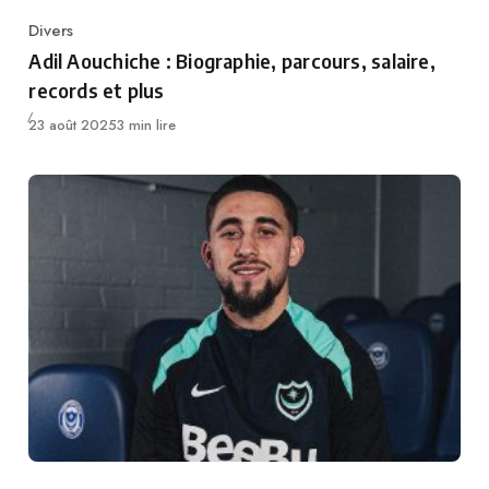
Divers
Category
Adil Aouchiche : Biographie, parcours, salaire,
records et plus
Publié
23 août 2025
3 min lire