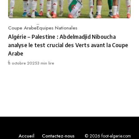
Coupe Arabe
Equipes Nationales
Category
Algérie – Palestine : Abdelmadjid Niboucha
analyse le test crucial des Verts avant la Coupe
Arabe
Publié
8 octobre 2025
3 min lire
Accueil
Contactez-nous
© 2026 foot-algerie.com