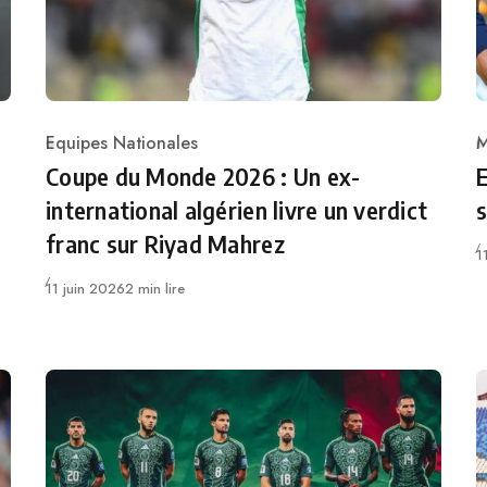
Equipes Nationales
M
Category
C
Coupe du Monde 2026 : Un ex-
E
international algérien livre un verdict
franc sur Riyad Mahrez
P
1
Publié
11 juin 2026
2 min lire