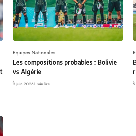
Equipes Nationales
E
Category
C
Les compositions probables : Bolivie
B
t
vs Algérie
r
Publié
P
9 juin 2026
1 min lire
9