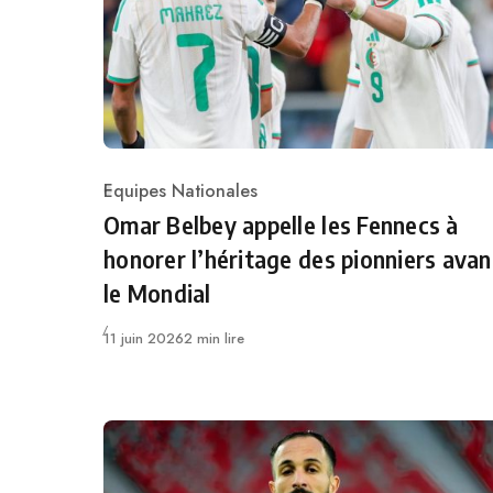
Equipes Nationales
Category
Omar Belbey appelle les Fennecs à
honorer l’héritage des pionniers avan
le Mondial
Publié
11 juin 2026
2 min lire