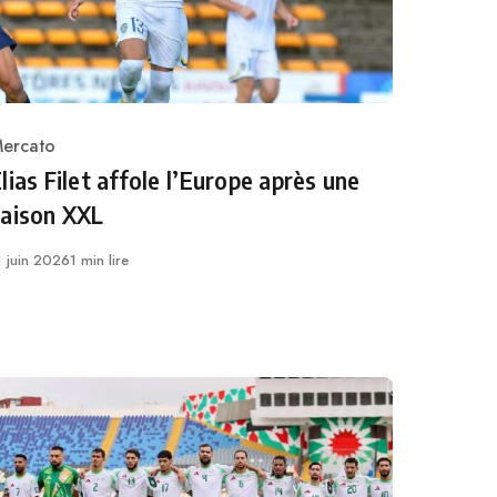
ercato
ategory
lias Filet affole l’Europe après une
saison XXL
ublié
1 juin 2026
1 min lire