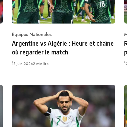
Equipes Nationales
M
Category
C
Argentine vs Algérie : Heure et chaîne
R
où regarder le match
p
Publié
P
13 juin 2026
2 min lire
1