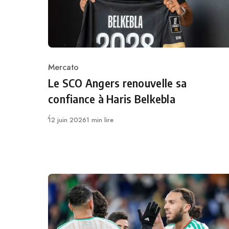
Mercato
Category
Le SCO Angers renouvelle sa
confiance à Haris Belkebla
Publié
12 juin 2026
1 min lire