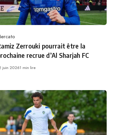
ercato
ategory
amiz Zerrouki pourrait être la
rochaine recrue d’Al Sharjah FC
ublié
2 juin 2026
1 min lire