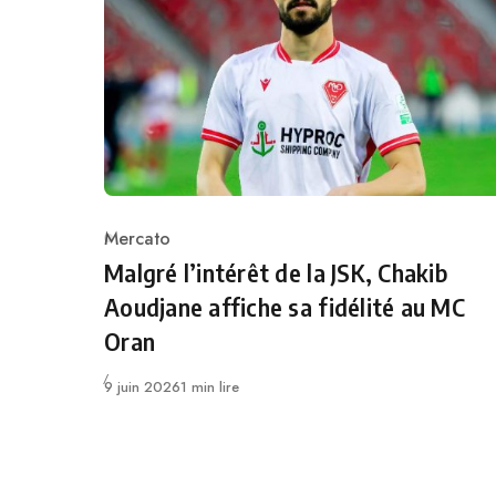
Mercato
Category
Malgré l’intérêt de la JSK, Chakib
Aoudjane affiche sa fidélité au MC
Oran
Publié
9 juin 2026
1 min lire