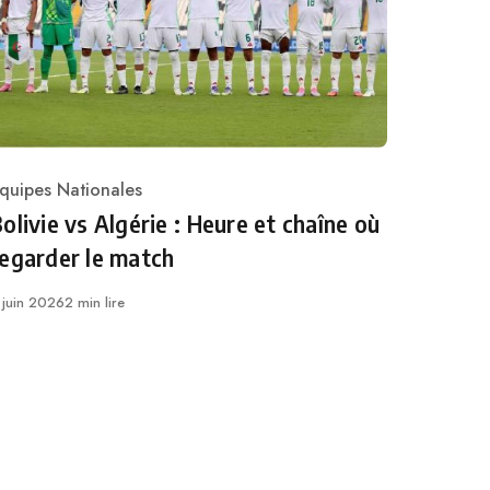
quipes Nationales
ategory
olivie vs Algérie : Heure et chaîne où
egarder le match
ublié
 juin 2026
2 min lire